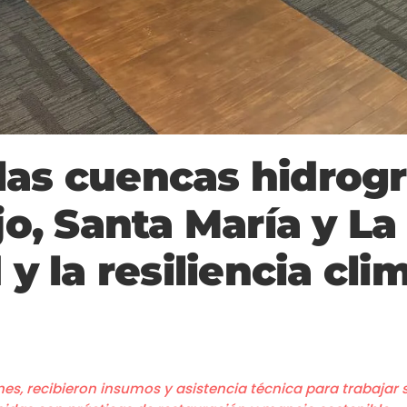
las cuencas hidrogr
ejo, Santa María y La
 y la resiliencia cli
es, recibieron insumos y asistencia técnica para trabajar s