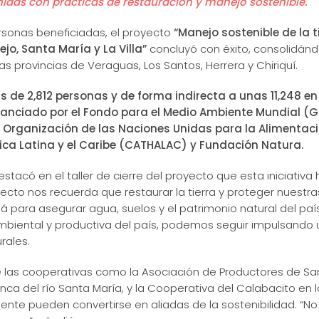
nidas con prácticas de restauración y manejo sostenible.
rsonas beneficiadas, el proyecto
“Manejo sostenible de la 
ejo, Santa María y La Villa”
concluyó con éxito, consolidánd
las provincias de Veraguas, Los Santos, Herrera y Chiriquí.
s de 2,812 personas y de forma indirecta a unas 11,248 e
anciado por el Fondo para el Medio Ambiente Mundial (GE
Organización de las Naciones Unidas para la Alimentación
ca Latina y el Caribe (CATHALAC) y Fundación Natura.
stacó en el taller de cierre del proyecto que esta iniciati
yecto nos recuerda que restaurar la tierra y proteger nuest
ara asegurar agua, suelos y el patrimonio natural del país”
ambiental y productiva del país, podemos seguir impulsando
rales.
 las cooperativas como la Asociación de Productores de Santa
a del río Santa María, y la Cooperativa del Calabacito en l
gente pueden convertirse en aliadas de la sostenibilidad. “No