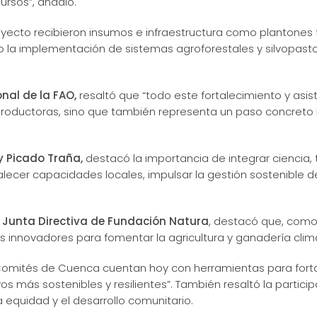
rsos”, añadió.
yecto recibieron insumos e infraestructura como plantones 
do la implementación de sistemas agroforestales y silvopastor
nal de la FAO,
resaltó que “todo este fortalecimiento y asis
productoras, sino que también representa un paso concreto h
y Picado Traña,
destacó la importancia de integrar ciencia,
lecer capacidades locales, impulsar la gestión sostenible de
a Junta Directiva de Fundación Natura
, destacó que, como
 innovadores para fomentar la agricultura y ganadería clim
 Comités de Cuenca cuentan hoy con herramientas para forta
s más sostenibles y resilientes”. También resaltó la particip
la equidad y el desarrollo comunitario.