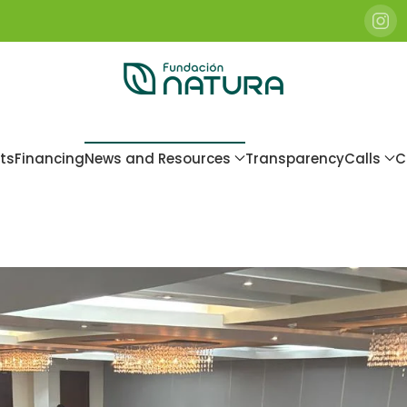
ts
Financing
News and Resources
Transparency
Calls
C