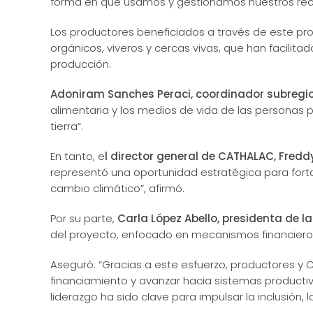
forma en que usamos y gestionamos nuestros recu
Los productores beneficiados a través de este pro
orgánicos, viveros y cercas vivas, que han facilita
producción.
Adoniram Sanches Peraci, coordinador subregio
alimentaria y los medios de vida de las personas 
tierra”.
En tanto, e
l director general de CATHALAC, Fredd
representó una oportunidad estratégica para forta
cambio climático”, afirmó.
Por su parte,
Carla López Abello, presidenta de l
del proyecto, enfocado en mecanismos financieros
Aseguró: “Gracias a este esfuerzo, productores y
financiamiento y avanzar hacia sistemas productivo
liderazgo ha sido clave para impulsar la inclusión, 