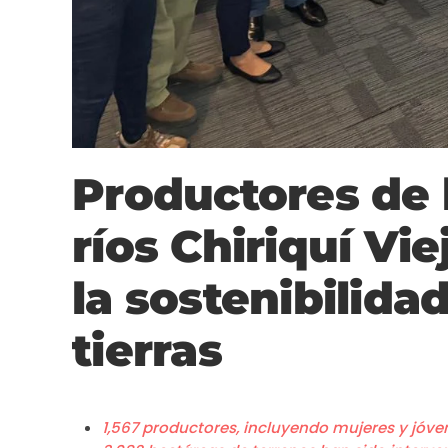
Productores de 
ríos Chiriquí Vi
la sostenibilidad
tierras
1,567 productores, incluyendo mujeres y jóven