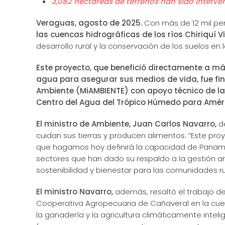
3,082 hectáreas de terrenos han sido interve
Veraguas, agosto de 2025.
Con más de 12 mil pe
las cuencas hidrográficas de los ríos Chiriquí Vi
desarrollo rural y la conservación de los suelos en 
Este proyecto, que benefició directamente a má
agua para asegurar sus medios de vida, fue fin
Ambiente (MiAMBIENTE) con apoyo técnico de la 
Centro del Agua del Trópico Húmedo para Améri
El ministro de Ambiente, Juan Carlos Navarro,
de
cuidan sus tierras y producen alimentos. “Este pro
que hagamos hoy definirá la capacidad de Panamá p
sectores que han dado su respaldo a la gestión 
sostenibilidad y bienestar para las comunidades ru
El ministro Navarro,
además, resaltó el trabajo de
Cooperativa Agropecuaria de Cañaveral en la cuenc
la ganadería y la agricultura climáticamente inteli