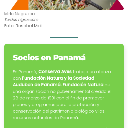
Mirlo Negruzco
Turdus nigrescens
Foto: Rosabel Miró
Socios en Panamá
En Panamá,
Conserva Aves
trabaja en alianza
con
Fundación Natura
y la Sociedad
Audubon de Panamá.
Fundación Natura
es
una organización no gubernamental creada el
28 de marzo de 1991 con el fin de promover
planes y programas para la protección y
conservación del patrimonio biológico y los
recursos naturales de Panamá.