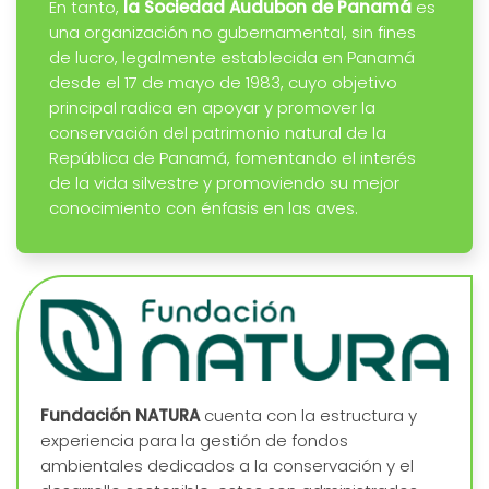
En tanto,
la Sociedad Audubon de Panamá
es
una organización no gubernamental, sin fines
de lucro, legalmente establecida en Panamá
desde el 17 de mayo de 1983, cuyo objetivo
principal radica en apoyar y promover la
conservación del patrimonio natural de la
República de Panamá, fomentando el interés
de la vida silvestre y promoviendo su mejor
conocimiento con énfasis en las aves.
Fundación NATURA
cuenta con la estructura y
experiencia para la gestión de fondos
ambientales dedicados a la conservación y el