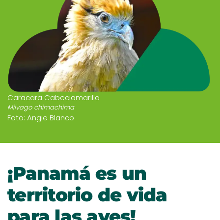
Caracara Cabeciamarilla
Milvago chimachima
Foto: Angie Blanco
¡Panamá es un
territorio de vida
para las aves!