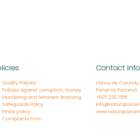
licies
Contact Inf
Quality Policies
Llanos de Curundu Ed
Policies against corruption, money
Panamá, Panamá
laundering and terrorism financing
+507 232 7615
Safeguards Policy
info@naturapanam
Ethics policy
www.naturapanam
Complaints Form