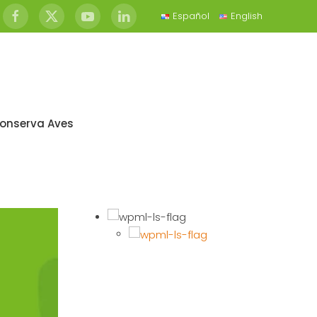
Español
English
onserva Aves