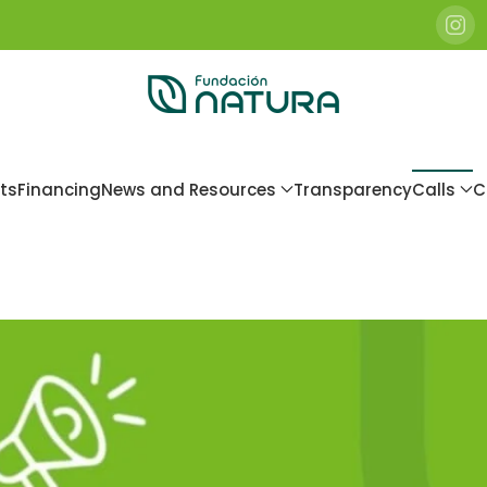
ts
Financing
News and Resources
Transparency
Calls
C