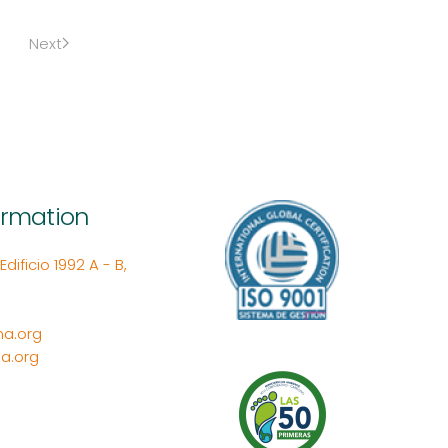
Next
ormation
ificio 1992 A - B,
a.org
a.org