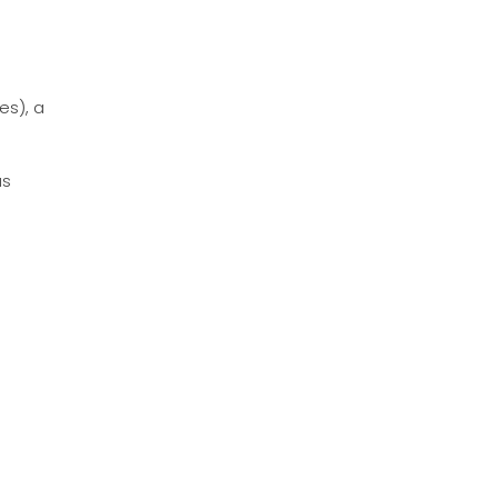
es), a
as