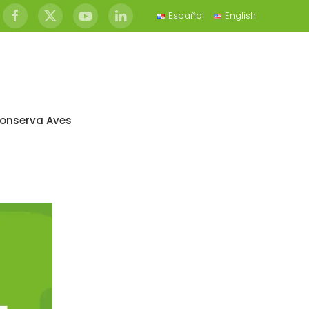
Español
English
onserva Aves