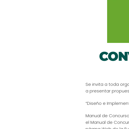
CON
Se invita a toda org
a presentar propues
“Diseño e Implement
Manual de Concurso:
el Manual de Concurs
página Web de la F