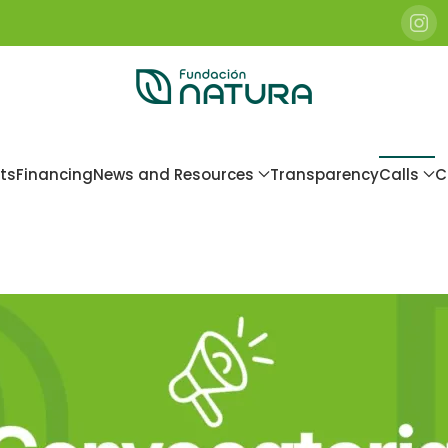
ts
Financing
News and Resources
Transparency
Calls
C