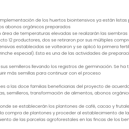
mplementación de los huertos biointensivos ya están listas 
 los abonos orgánicos preparados
n área de temperaturas elevadas se realizarán las siembras de
to 12 productores, dos se retiraron por sus múltiples comp
sivas establecidas se voltearon y se aplicó la primera fert
(trinche especial). Esta es una de las actividades de prepar
us semilleros llevando los registros de germinación. Se ha 
irir más semillas para continuar con el proceso
es a las doce familias beneficiarias del proyecto de acuerdo
, semilleros, transformación de alimentos, abonos orgánicos,
donde se establecerán los plantones de café, cacao y frutal
 la compra de plantones y proceder al establecimiento de la
miento de las parcelas agroforestales en las fincas de los ben