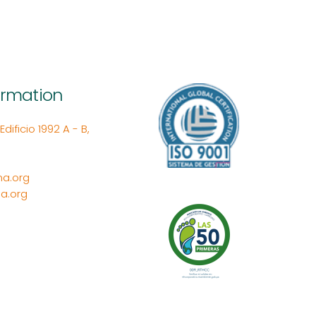
ormation
ificio 1992 A - B,
a.org
a.org