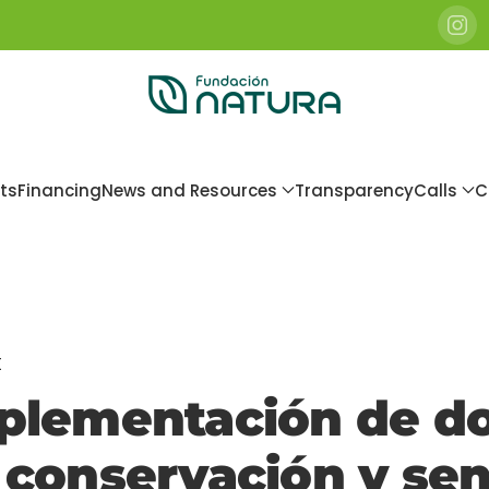
ts
Financing
News and Resources
Transparency
Calls
C
t
plementación de do
 conservación y sen