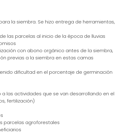
para la siembra. Se hizo entrega de herramientas,
 las parcelas al inicio de la época de lluvias
romisos
ilización con abono orgánico antes de la siembra,
ación previas a la siembra en estas camas
tenido dificultad en el porcentaje de germinación
 a las actividades que se van desarrollando en el
 fertilización)
es
s parcelas agroforestales
eficiarios