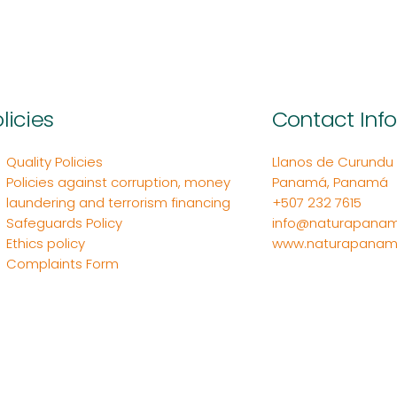
licies
Contact Inf
Quality Policies
Llanos de Curundu Ed
Policies against corruption, money
Panamá, Panamá
laundering and terrorism financing
+507 232 7615
Safeguards Policy
info@naturapanam
Ethics policy
www.naturapanam
Complaints Form