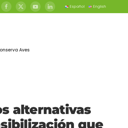
Español
English
onserva Aves
s alternativas
sibilización que