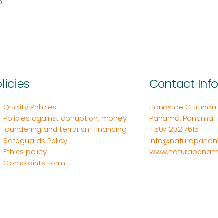
o
licies
Contact Inf
Quality Policies
Llanos de Curundu Ed
Policies against corruption, money
Panamá, Panamá
laundering and terrorism financing
+507 232 7615
Safeguards Policy
info@naturapanam
Ethics policy
www.naturapanam
Complaints Form