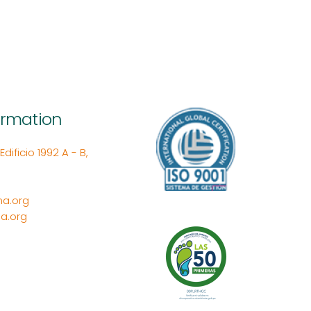
ormation
ificio 1992 A - B,
a.org
a.org