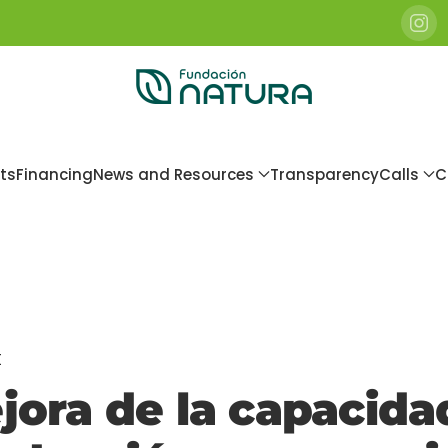
ts
Financing
News and Resources
Transparency
Calls
C
t
jora de la capacidad