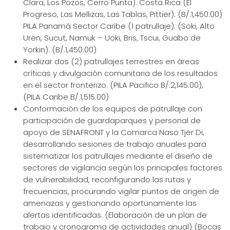
Clara, Los Pozos, Cerro Punta). Costa Rica (El
Progreso, Las Mellizas, Las Tablas, Pittier). (B/.1,450.00)
PILA Panamá Sector Caribe (1 patrullaje): (Soki, Alto
Uren, Sucut, Namuk – Uoki, Bris, Tscui, Guabo de
Yorkin). (B/.1,450.00)
Realizar dos (2) patrullajes terrestres en áreas
críticas y divulgación comunitaria de los resultados
en el sector fronterizo. (PILA Pacifico B/.2,145.00),
(PILA Caribe B/.1,515.00)
Conformación de los equipos de patrullaje con
participación de guardaparques y personal de
apoyo de SENAFRONT y la Comarca Naso Tjër Di,
desarrollando sesiones de trabajo anuales para
sistematizar los patrullajes mediante el diseño de
sectores de vigilancia según los principales factores
de vulnerabilidad, reconfigurando las rutas y
frecuencias, procurando vigilar puntos de origen de
amenazas y gestionando oportunamente las
alertas identificadas. (Elaboración de un plan de
trabajo y cronograma de actividades anual) (Bocas