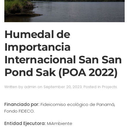
Humedal de
Importancia
Internacional San San
Pond Sak (POA 2022)
Written by
admin
on
September 20, 2023
. Posted in
Projects
.
Financiado por:
Fideicomiso ecológico de Panamá,
Fondo FIDECO.
Entidad Ejecutora:
MiAmbiente