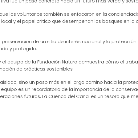
iva fue un paso concreto hacia un futuro más verde y soste
ya que los voluntarios también se enfocaron en la concienciac
 local y el papel crítico que desempeñan los bosques en la 
preservación de un sitio de interés nacional y la protección
ado y protegido.
 y el equipo de la Fundación Natura demuestra cómo el trab
omoción de prácticas sostenibles.
aislado, sino un paso más en el largo camino hacia la prote
en equipo es un recordatorio de la importancia de la conserv
generaciones futuras. La Cuenca del Canal es un tesoro que 