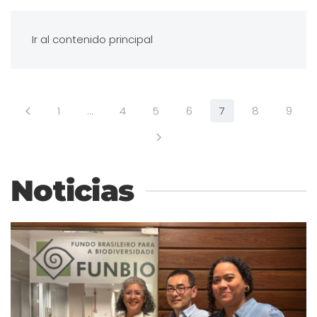
Ir al contenido principal
1
…
4
5
6
7
8
9
Noticias