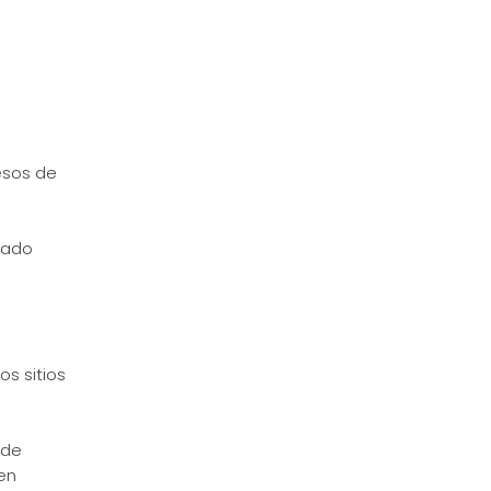
esos de
mado
os sitios
 de
en