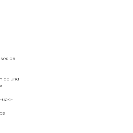
esos de
ón de una
or
-uoki-
Las