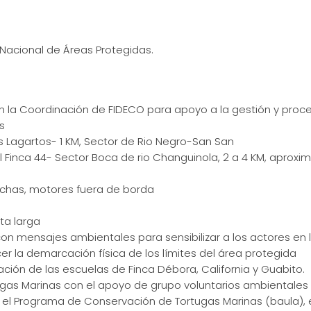
Nacional de Áreas Protegidas.
 la Coordinación de FIDECO para apoyo a la gestión y proc
s
 Lagartos- 1 KM, Sector de Rio Negro-San San
l Finca 44- Sector Boca de rio Changuinola, 2 a 4 KM, aproxi
nchas, motores fuera de borda
ta larga
con mensajes ambientales para sensibilizar a los actores en l
ecer la demarcación física de los límites del área protegida
ación de las escuelas de Finca Débora, California y Guabito.
ugas Marinas con el apoyo de grupo voluntarios ambientales
l Programa de Conservación de Tortugas Marinas (baula), 