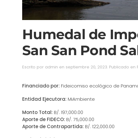
Humedal de Impo
San San Pond Sa
Escrito por
admin
en
septiembre 20, 2023
. Publicado en
Financiado por:
Fideicomiso ecológico de Panamá
Entidad Ejecutora:
MiAmbiente
Monto Total:
B/. 197,000.00
Aporte de FIDECO:
B/. 75,000.00
Aporte de Contrapartida:
B/. 122,000.00