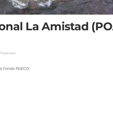
ional La Amistad (P
Proyectos
.
, Fondo FIDECO.