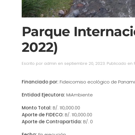
Parque Internac
2022)
Escrito por
admin
en
septiembre 20, 2023
. Publicado en
Financiado por:
Fideicomiso ecológico de Panamá
Entidad Ejecutora:
MiAmbiente
Monto Total:
B/. 110,000.00
Aporte de FIDECO:
B/. 110,000.00
Aporte de Contrapartida:
B/. 0
Fecha:
En ejecución