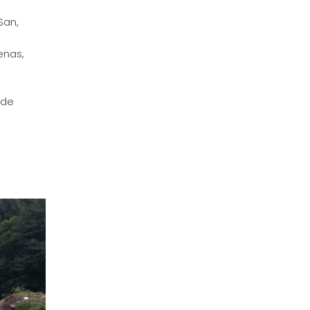
San,
enas,
 de