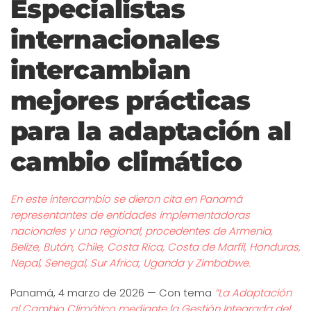
Especialistas
internacionales
intercambian
mejores prácticas
para la adaptación al
cambio climático
En este intercambio se dieron cita en Panamá
representantes de entidades implementadoras
nacionales y una regional, procedentes de Armenia,
Belize, Bután, Chile, Costa Rica, Costa de Marfil, Honduras,
Nepal, Senegal, Sur Africa, Uganda y Zimbabwe.
Panamá, 4 marzo de 2026 — Con tema
“La Adaptación
al Cambio Climático mediante la Gestión Integrada del