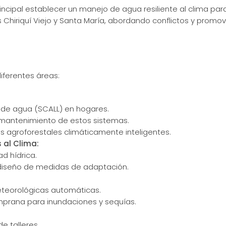
ncipal establecer un manejo de agua resiliente al clima para
os Chiriquí Viejo y Santa María, abordando conflictos y pro
iferentes áreas:
n de agua (SCALL) en hogares.
 mantenimiento de estos sistemas.
s agroforestales climáticamente inteligentes.
 al Clima:
ad hídrica.
e diseño de medidas de adaptación.
teorológicas automáticas.
mprana para inundaciones y sequías.
e talleres.