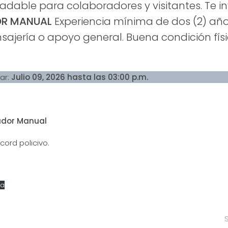
adable para colaboradores y visitantes. Te i
R MANUAL
Experiencia mínima de dos (2) añ
sajería o apoyo general. Buena condición fís
ar:
Julio 09, 2026 hasta las 03:00 p.m.
ador Manual
cord policivo.
ga