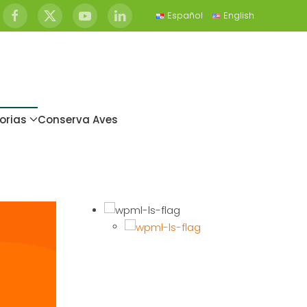
Español
English
orias
Conserva Aves