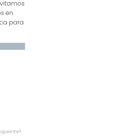
nvitamos
os en
ica para
Siguiente