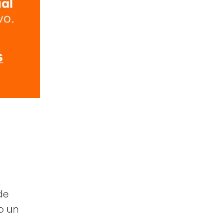
de
o un