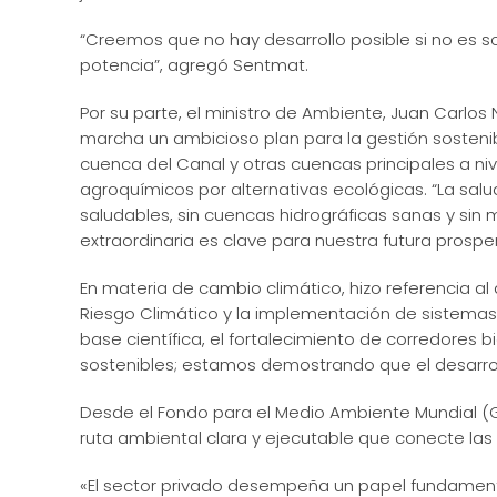
“Creemos que no hay desarrollo posible si no es so
potencia”, agregó Sentmat.
Por su parte, el ministro de Ambiente, Juan Carlos
marcha un ambicioso plan para la gestión sosteni
cuenca del Canal y otras cuencas principales a ni
agroquímicos por alternativas ecológicas. “La sa
saludables, sin cuencas hidrográficas sanas y sin
extraordinaria es clave para nuestra futura prosperi
En materia de cambio climático, hizo referencia al d
Riesgo Climático y la implementación de sistema
base científica, el fortalecimiento de corredores
sostenibles; estamos demostrando que el desarroll
Desde el Fondo para el Medio Ambiente Mundial (GE
ruta ambiental clara y ejecutable que conecte las
«El sector privado desempeña un papel fundamental 