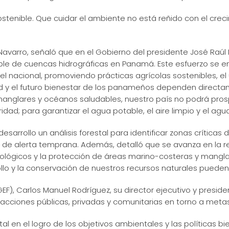
stenible. Que cuidar el ambiente no está reñido con el crec
 Navarro, señaló que en el Gobierno del presidente José Raúl 
ble de cuencas hidrográficas en Panamá. Este esfuerzo se e
vel nacional, promoviendo prácticas agrícolas sostenibles, e
lud y el futuro bienestar de los panameños dependen directa
 manglares y océanos saludables, nuestro país no podrá prosp
dad; para garantizar el agua potable, el aire limpio y el agua
esarrollo un análisis forestal para identificar zonas críticas
s de alerta temprana. Además, detalló que se avanza en la
 biológicos y la protección de áreas marino-costeras y mangl
o y la conservación de nuestros recursos naturales pueden i
F), Carlos Manuel Rodríguez, su director ejecutivo y preside
 acciones públicas, privadas y comunitarias en torno a met
en el logro de los objetivos ambientales y las políticas bie