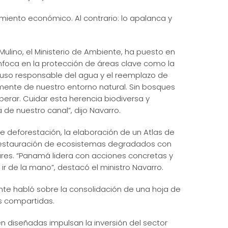
imiento económico. Al contrario: lo apalanca y
Mulino, el Ministerio de Ambiente, ha puesto en
nfoca en la protección de áreas clave como la
l uso responsable del agua y el reemplazo de
mente de nuestro entorno natural. Sin bosques
erar. Cuidar esta herencia biodiversa y
 de nuestro canal”, dijo Navarro.
 de deforestación, la elaboración de un Atlas de
 restauración de ecosistemas degradados con
ares. “Panamá lidera con acciones concretas y
r de la mano”, destacó el ministro Navarro.
nte habló sobre la consolidación de una hoja de
as compartidas.
n diseñadas impulsan la inversión del sector