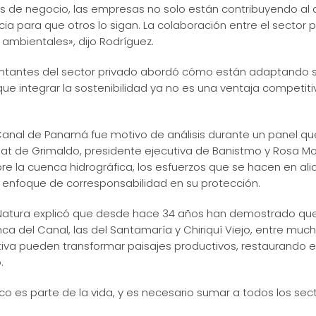
los de negocio, las empresas no solo están contribuyendo al
a para que otros lo sigan. La colaboración entre el sector 
 ambientales», dijo Rodríguez.
sentantes del sector privado abordó cómo están adaptando 
ue integrar la sostenibilidad ya no es una ventaja competiti
 Canal de Panamá fue motivo de análisis durante un panel qu
 de Grimaldo, presidente ejecutiva de Banistmo y Rosa Mon
bre la cuenca hidrográfica, los esfuerzos que se hacen en al
enfoque de corresponsabilidad en su protección.
 Natura explicó que desde hace 34 años han demostrado que
nca del Canal, las del Santamaría y Chiriquí Viejo, entre mu
pativa pueden transformar paisajes productivos, restaurand
.
ico es parte de la vida, y es necesario sumar a todos los sec