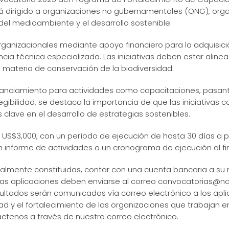
á dirigido a organizaciones no gubernamentales (ONG), orga
del medioambiente y el desarrollo sostenible.
 organizacionales mediante apoyo financiero para la adquisi
a técnica especializada. Las iniciativas deben estar alinea
 materia de conservación de la biodiversidad.
inanciamiento para actividades como capacitaciones, pasantí
legibilidad, se destaca la importancia de que las iniciativa
 clave en el desarrollo de estrategias sostenibles.
S$3,000, con un período de ejecución de hasta 30 días a par
informe de actividades o un cronograma de ejecución al fina
egalmente constituidas, contar con una cuenta bancaria a su 
Las aplicaciones deben enviarse al correo convocatorias@
esultados serán comunicados vía correo electrónico a los apl
ad y el fortalecimiento de las organizaciones que trabajan 
ctenos a través de nuestro correo electrónico.