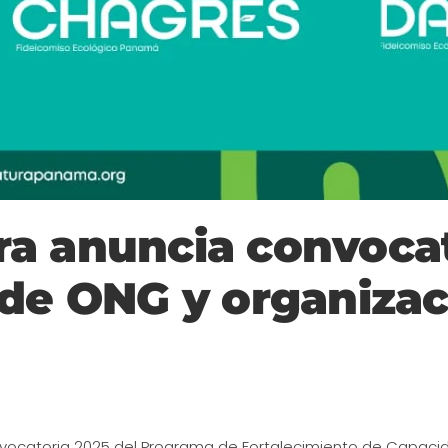
a anuncia convocat
 de ONG y organiza
nvocatoria 2025 del Programa de Fortalecimiento de Capacid