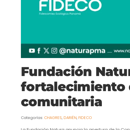
Fundación Natur
fortalecimiento
comunitaria
Categorías:
CHAGRES
,
DARIÉN
,
FIDECO
La Fundación Natura anuncia la apertura de la Co