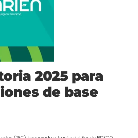
oria 2025 para
ciones de base
ades (PFC), financiado a través del Fondo FIDECO,