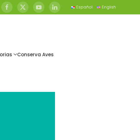
Español
English
orias
Conserva Aves