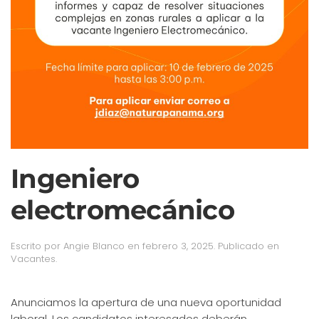
Ingeniero
electromecánico
Escrito por
Angie Blanco
en
febrero 3, 2025
. Publicado en
Vacantes
.
Anunciamos la apertura de una nueva oportunidad
laboral. Los candidatos interesados deberán