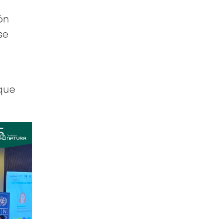
ón
se
 que