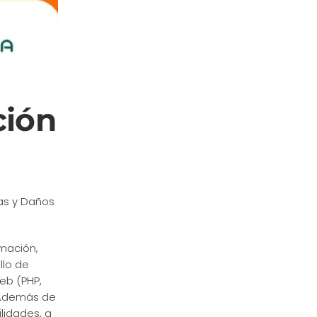
ción
as y Daños
rmación,
llo de
eb (PHP,
. Además de
lidades, a