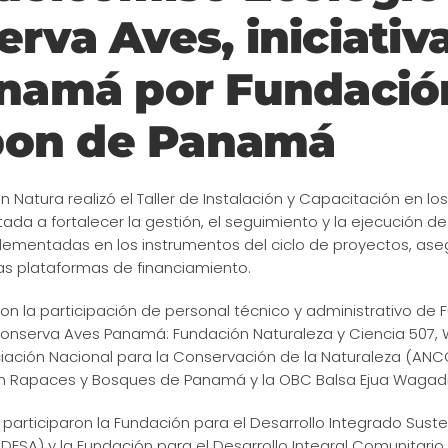
rva Aves, iniciativ
anamá por Fundació
bon de Panamá
 Natura realizó el Taller de Instalación y Capacitación en lo
a a fortalecer la gestión, el seguimiento y la ejecución de i
mplementadas en los instrumentos del ciclo de proyectos, as
as plataformas de financiamiento.
con la participación de personal técnico y administrativo de 
Conserva Aves Panamá: Fundación Naturaleza y Ciencia 507, W
ciación Nacional para la Conservación de la Naturaleza (ANCO
ón Rapaces y Bosques de Panamá y la OBC Balsa Ejua Wagad
 participaron la Fundación para el Desarrollo Integrado Sust
DESA) y la Fundación para el Desarrollo Integral Comunitar