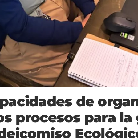
apacidades de orga
os procesos para la
ideicomiso Ecológi