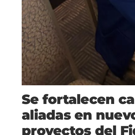
Se fortalecen c
aliadas en nuev
proyectos del F