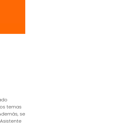
iado
 los temas
 Además, se
 Asistente