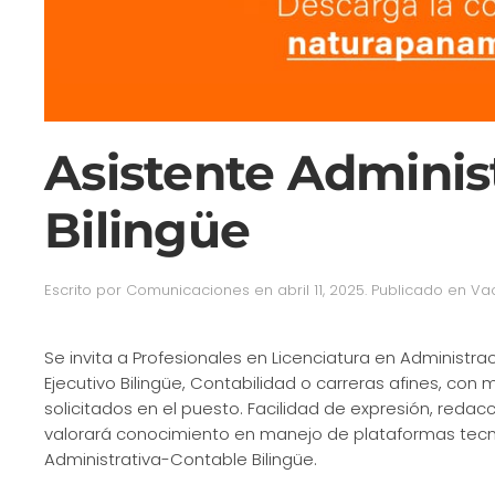
Asistente Adminis
Bilingüe
Escrito por
Comunicaciones
en
abril 11, 2025
. Publicado en
Va
Se invita a Profesionales en Licenciatura en Administra
Ejecutivo Bilingüe, Contabilidad o carreras afines, co
solicitados en el puesto. Facilidad de expresión, red
valorará conocimiento en manejo de plataformas tecnol
Administrativa-Contable Bilingüe.