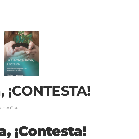
ma, ¡CONTESTA!
ampañas
.
a, ¡Contesta!