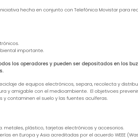
 iniciativa hecha en conjunto con Telefónica Movistar para rec
rónicos.
biental importante.
todos los operadores y pueden ser depositados en los bu
s.
claje de equipos electrónicos, separa, recolecta y distribu
ra y amigable con el medioambiente. El objetivoes preveni
y contaminen el suelo y las fuentes acuíferas.
etales, plástico, tarjetas electrónicas y accesorios.
finerías en Europa y Asia acreditadas por el acuerdo WEEE (Wa