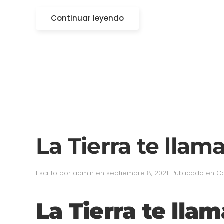
Continuar leyendo
La Tierra te lla
Escrito por
admin
en
septiembre 8, 2021
. Publicado en
C
La Tierra te llam