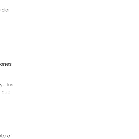
iclar
zones
ye los
r que
ste of