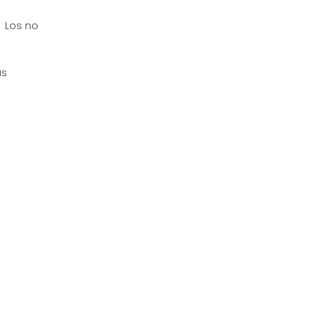
. Los no
as