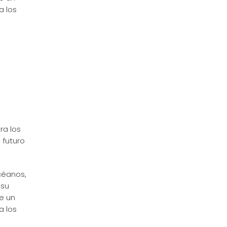
a los
ra los
 futuro
éanos,
 su
e un
a los