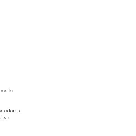
con la
orredores
sirve