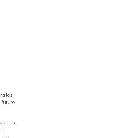
ra los
 futuro
éanos,
 su
e un